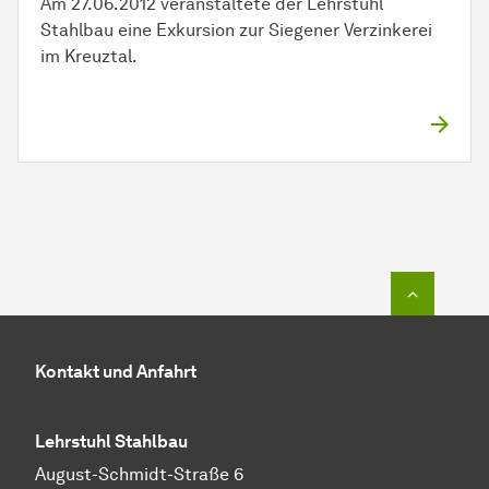
Am 27.06.2012 veranstaltete der Lehrstuhl
Stahlbau eine Exkursion zur Siegener Verzinkerei
im Kreuztal.
Zum Seit
Kontakt und Anfahrt
Lehrstuhl Stahlbau
August-Schmidt-Straße 6